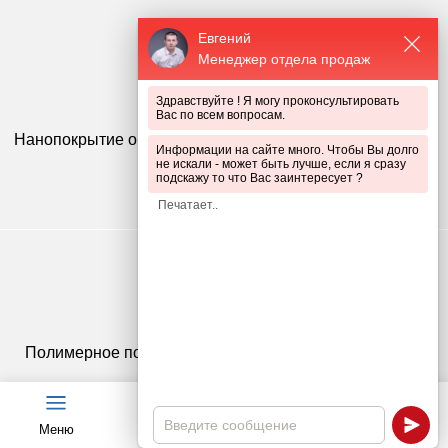
Евгений
Менеджер отдела продаж
Здравствуйте ! Я могу проконсультировать
Вас по всем вопросам.
Нанопокрытие обеспечивает 100% адгезию (сцепление)
Информации на сайте много. Чтобы Вы долго
слоя краски с цинком
не искали - может быть лучше, если я сразу
подскажу то что Вас заинтересует ?
Полимерное покрытие устойчивое к ультрафиолету и
осадкам
Меню
Чат
Каталог
Калькулятор