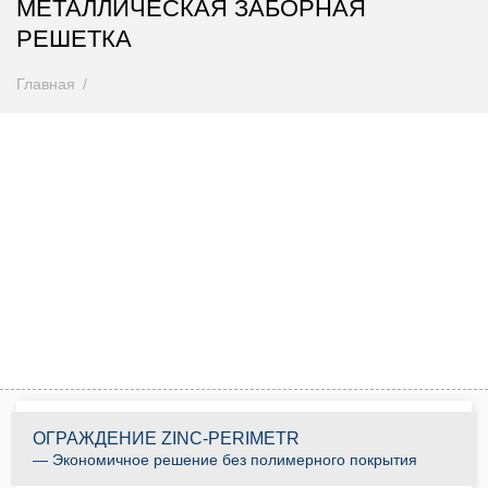
МЕТАЛЛИЧЕСКАЯ ЗАБОРНАЯ
РЕШЕТКА
Главная
Внимание! Цены снижены
Спешите купить до 31.08.2026
0
0
0
0
0
0
0
0
Дней
Часов
Минут
Секунд
КУПИТЬ ПО АКЦИИ
ОГРАЖДЕНИЕ ZINC-PERIMETR
— Экономичное решение без полимерного покрытия