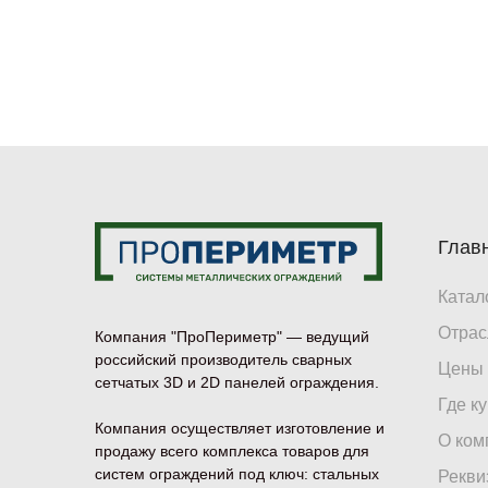
Глав
Катал
Отрас
Компания "ПроПериметр" — ведущий
российский производитель сварных
Цены
сетчатых 3D и 2D панелей ограждения.
Где к
Компания осуществляет изготовление и
О ком
продажу всего комплекса товаров для
систем ограждений под ключ: стальных
Рекви