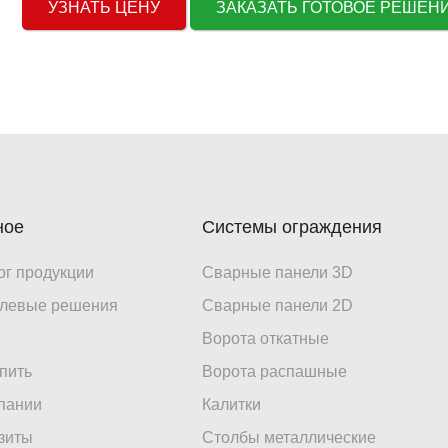
УЗНАТЬ ЦЕНУ
ЗАКАЗАТЬ ГОТОВОЕ РЕШЕ
ное
Системы ограждения
ог продукции
Сварные панели 3D
левые решения
Сварные панели 2D
Ворота откатные
упить
Ворота распашные
пании
Калитки
зиты
Столбы металлические