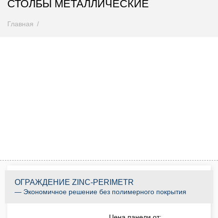
СТОЛБЫ МЕТАЛЛИЧЕСКИЕ
Главная
Внимание! Цены снижены
Спешите купить до 31.08.2026
0
0
0
0
0
0
0
0
Дней
Часов
Минут
Секунд
КУПИТЬ ПО АКЦИИ
ОГРАЖДЕНИЕ ZINC-PERIMETR
— Экономичное решение без полимерного покрытия
Цена панели от: