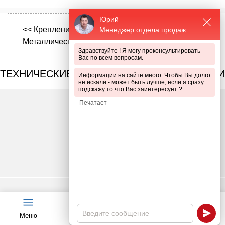
Юрий
<< Крепления
Столбы металлические
Менеджер отдела продаж
Металлический забор >>
Здравствуйте ! Я могу проконсультировать
Вас по всем вопросам.
ТЕХНИЧЕСКИЕ ПРЕИМУЩЕСТВА ПРОДУКЦИИ
Информации на сайте много. Чтобы Вы долго
не искали - может быть лучше, если я сразу
подскажу то что Вас заинтересует ?
Срок службы до 60 лет
Меню
Чат
Каталог
Калькулятор