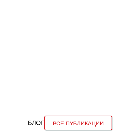
разграничения пешеходной зоны и автодорог
спортивных площадок, теннисных кортов
футбольных полей и стадионов
УЗНАТЬ ТОЧНУЮ ЦЕНУ
УЗНАТЬ ЦЕНУ ДРУГОГО
ИСПОЛНЕНИЯ
ПОДРОБНЕЕ О ПРОДУКТЕ
БЛОГ
ВСЕ ПУБЛИКАЦИИ