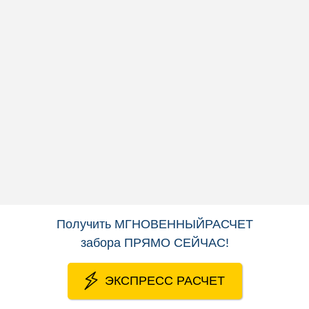
Ширина панели — 2500 мм
Диаметр прутка — 3 мм
Цена панели от:
564
руб/метр
603
руб/метр
УЗНАТЬ ТОЧНУЮ ЦЕНУ
Получить
МГНОВЕННЫЙРАСЧЕТ
забора
ПРЯМО СЕЙЧАС
!
ЭКСПРЕСС РАСЧЕТ