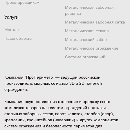
Проектировщикам
Нижний Новгород
, ул. Родионова, 26
Металлическая заборная
+7 (831) 288-36-40
решетка
Услуги
Металлическая заборная сетка
Показать на карте
Монтаж
Металлическая секция
Наши объекты
Металлический забор
Новосибирск
, Станционная, 60
Металлическое ограждение
+7 (383) 228-37-60
Система ограждений
Показать на карте
Компания "ПроПериметр" — ведущий российский
производитель сварных сетчатых 3D и 2D панелей
Новочеркасск
, ул. Крайняя, 2Д
ограждения.
+7 (863) 320-71-05
Склад
Компания осуществляет изготовление и продажу всего
Показать на карте
комплекса товаров для систем ограждений под ключ:
стальных заборных сеток, ворот, калиток, столбов (опор),
креплений, кронштейнов (наверший) и других компонентов
Пенза
, ул. Чаадаева, 36А
систем ограждения и безопасности периметра для