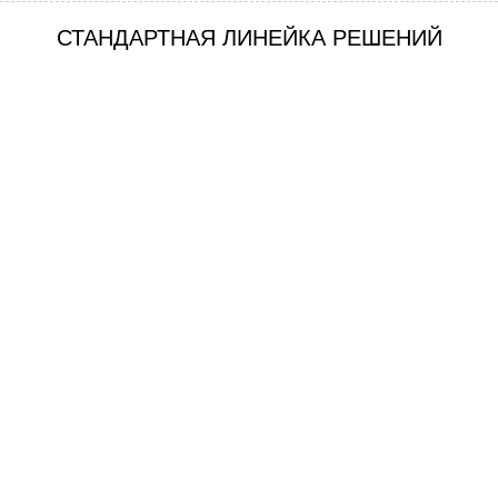
СТАНДАРТНАЯ ЛИНЕЙКА РЕШЕНИЙ
— Золотой стандарт прочности
—