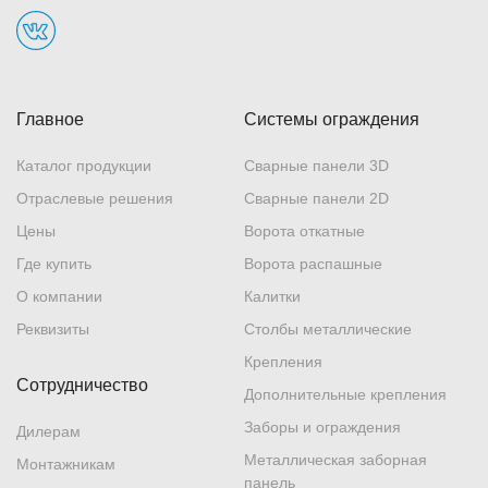
Краснодар
, Фестивальный микрорайон, ул. Атарбекова, 1/2
+7 (861) 218-80-15
Показать на карте
Главное
Системы ограждения
Каталог продукции
Сварные панели 3D
Махачкала
, проспект Расула Гамзатова, 64
Отраслевые решения
Сварные панели 2D
+7 (8722) 70-96-04
Цены
Ворота откатные
Показать на карте
Где купить
Ворота распашные
О компании
Калитки
Москва
, г. Домодедово, Московская область,
Реквизиты
Столбы металлические
территория Промзона Житнево, площадка 1
Крепления
Склад
+7 (495) 845-46-31
Сотрудничество
Дополнительные крепления
Показать на карте
Заборы и ограждения
Дилерам
Металлическая заборная
Монтажникам
панель