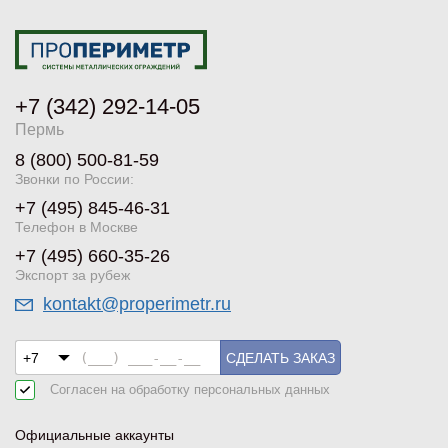
Грозный
, просп. Ахмата Кадырова, 3/25
+7 (871) 277-45-09
+7 (342) 292-14-05
Показать на карте
Пермь
8 (800) 500-81-59
Екатеринбург
Звонки по России:
, Завокзальная, 5
+7 (495) 845-46-31
+7 (343) 364-42-81
Телефон в Москве
Показать на карте
+7 (495) 660-35-26
Экспорт за рубеж
kontakt@properimetr.ru
Казань
, Техническая, 17
+7 (843) 212-33-70
СДЕЛАТЬ ЗАКАЗ
Склад
Согласен на обработку
персональных данных
Показать на карте
Официальные аккаунты