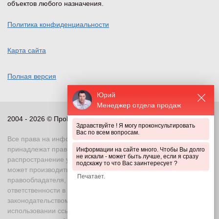
объектов любого назначения.
+7 (841) 223-66-85
Политика конфиденциальности
Показать на карте
Карта сайта
Пермь
, Свердловский район, Чернышевского, 28
Полная версия
+7 (342) 292-14-05
Юрий
Показать на карте
Менеджер отдела продаж
2004 - 2026 © ПроПериметр, все права защищены
Здравствуйте ! Я могу проконсультировать
Ростов-на-Дону
, проспект 40-летия Победы, 85/4
Вас по всем вопросам.
Все права на информационные и иные материалы сайта
+7 (863) 320-71-05
принадлежат правообладателю. Воспроизведение или
Информации на сайте много. Чтобы Вы долго
не искали - может быть лучше, если я сразу
распространение указанных материалов в любой форме
подскажу то что Вас заинтересует ?
Показать на карте
может производиться только с письменного разрешения
правообладателя, в противном случае возможно применение
ответственности в соответствии с действующим
Самара
, Заводское шоссе, д.1
законодательством Российской Федерации. При
использовании ссылка на правообладателя и источник
+7 (846) 212-56-50