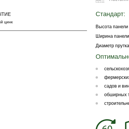
Стандарт:
ЫТИЕ
ий цинк
Высота панели
Ширина панел
Диаметр прутк
Оптимальн
сельскохоз
фермерских
садов и ви
обширных 
строительн