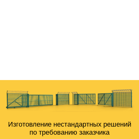
28.02.2023
Андрей
Мы заказываем уже не первый раз ограждения в этой
фирме. Как застройщика, нас полностью устраивает
сотрудничество. Делают быстро, стоимость среди
других подобных фирм немного, но ниже, менеджеры
всегда на связи, ограждения качественные. Со сроками
никогда не тянули, делают вовремя. Сотрудничаем
дальше, рекомендую знакомым.
Изготовление нестандартных решений
по требованию заказчика