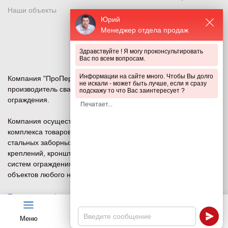
Наши объекты
Металлический забор
Юрий
Металлическое ограждение
Менеджер отдела продаж
Система ограждений
Здравствуйте ! Я могу проконсультировать
Вас по всем вопросам.
Информации на сайте много. Чтобы Вы долго
Компания "ПроПериметр" — ведущий российский
не искали - может быть лучше, если я сразу
производитель сварных сетчатых 3D и 2D панелей
подскажу то что Вас заинтересует ?
ограждения.
Компания осуществляет изготовление и продажу всего
комплекса товаров для систем ограждений под ключ:
стальных заборных сеток, ворот, калиток, столбов (опор),
креплений, кронштейнов (наверший) и других компонентов
систем ограждения и безопасности периметра для
объектов любого назначения.
Политика конфиденциальности
Меню
Чат
Каталог
Калькулятор
Карта сайта