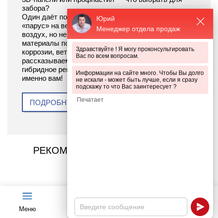
забора?
Один даёт полную приватность, но создаёт
Юрий
«парус» на ветру. Другой — пропускает свет и
Менеджер отдела продаж
воздух, но не скрывает участок. Сравниваем
материалы по сроку службы, устойчивости к
Здравствуйте ! Я могу проконсультировать
коррозии, ветровым нагрузкам, цене и монтажу — и
Вас по всем вопросам.
рассказываем, когда выгоднее использовать
гибридное решение. Узнайте, какой забор подойдёт
Информации на сайте много. Чтобы Вы долго
именно вам!
не искали - может быть лучше, если я сразу
подскажу то что Вас заинтересует ?
ПОДРОБНЕЕ
РЕКОМЕНДУЕМАЯ ПРОДУКЦИЯ
— Эстетика без функций силовой защиты
Меню
Чат
Каталог
Калькулятор